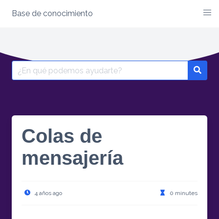
Base de conocimiento
Skip
to
content
Search
for:
Colas de
mensajería
4 años ago
0 minutes