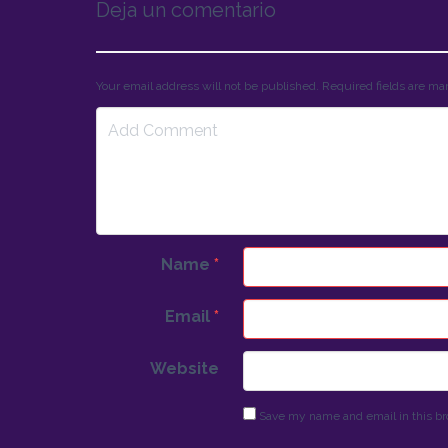
Deja un comentario
Your email address will not be published. Required fields are m
Name
*
Email
*
Website
Save my name and email in this br