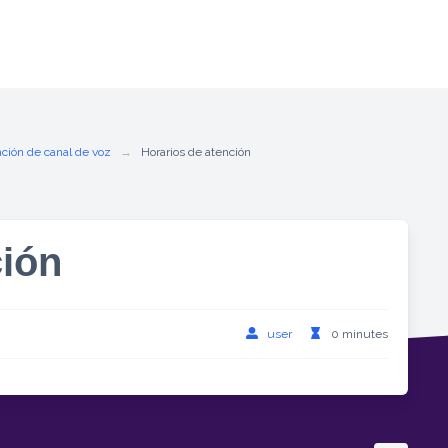
ción de canal de voz
Horarios de atención
ción
user
0 minutes