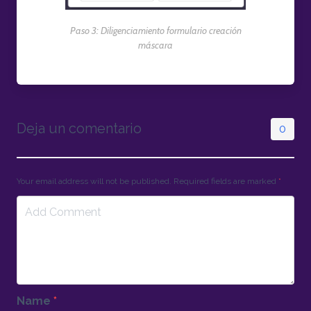
Paso 3: Diligenciamiento formulario creación
máscara
Deja un comentario
0
Your email address will not be published. Required fields are marked
*
Name
*