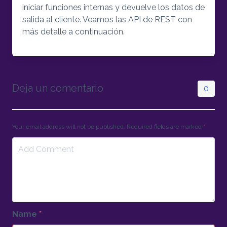
iniciar funciones internas y devuelve los datos de
salida al cliente. Veamos las API de REST con
más detalle a continuación.
Deja un comentario
0
Your email address will not be published. Required fields are marked
*
Name
*