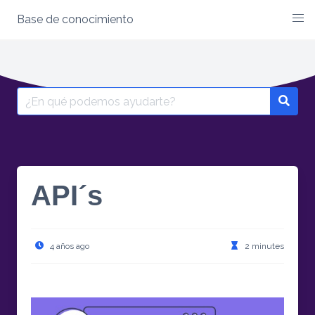
Base de conocimiento
Skip
to
content
Search
for:
API´s
4 años ago
2 minutes