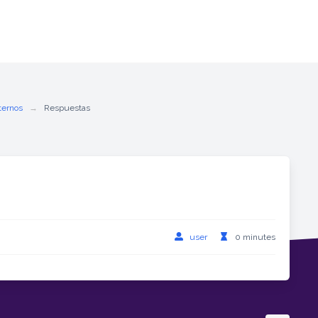
ternos
Respuestas
user
0 minutes