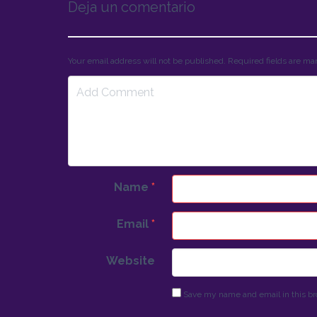
Deja un comentario
Your email address will not be published. Required fields are m
Name
*
Email
*
Website
Save my name and email in this br