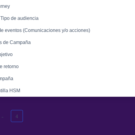
rney
 Tipo de audiencia
de eventos (Comunicaciones y/o acciones)
os de Campaña
jetivo
e retorno
ampaña
tilla HSM
…
4