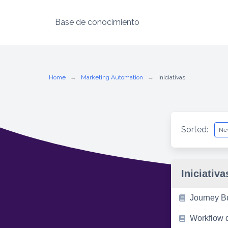
Base de conocimiento
Skip
to
content
Home
Marketing Automation
Iniciativas
Sorted:
Iniciativa
Journey Bu
Workflow d