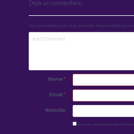
Deja un comentario
Your email address will not be published. Required fields are m
Name
*
Email
*
Website
Save my name and email in this br