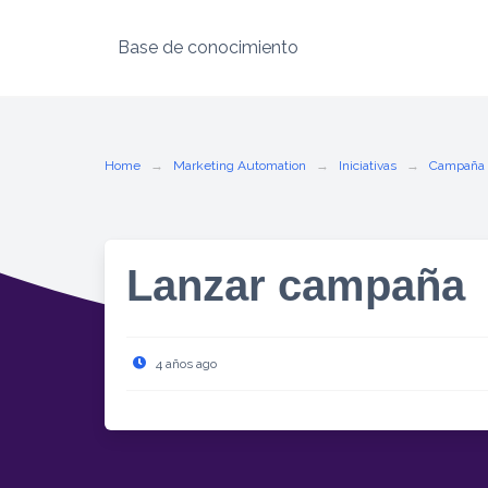
Base de conocimiento
Skip
to
content
Home
Marketing Automation
Iniciativas
Campaña 
Lanzar campaña
4 años ago