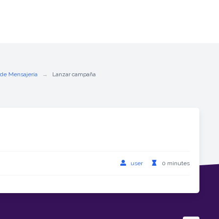
de Mensajería
Lanzar campaña
user
0 minutes