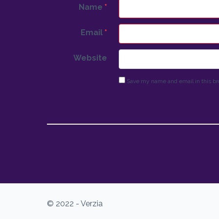
Name
*
Email
*
Website
Save my name and email in this br
© 2022 - Verzia