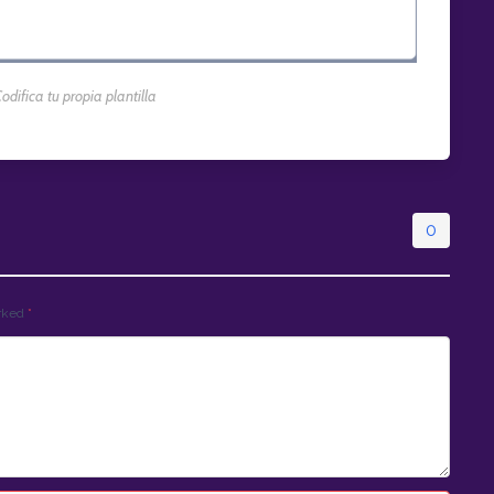
odifica tu propia plantilla
0
arked
*